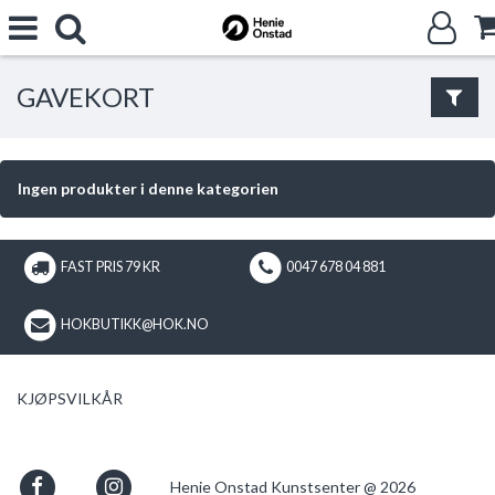
GAVEKORT
Ingen produkter i denne kategorien
FAST PRIS 79 KR
0047 678 04 881
HOKBUTIKK@HOK.NO
KJØPSVILKÅR
Henie Onstad Kunstsenter @ 2026