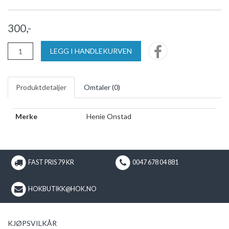
300,-
LEGG I HANDLEKURVEN
Produktdetaljer
Omtaler (
0
)
Merke
Henie Onstad
FAST PRIS 79 KR
0047 678 04 881
HOKBUTIKK@HOK.NO
KJØPSVILKÅR