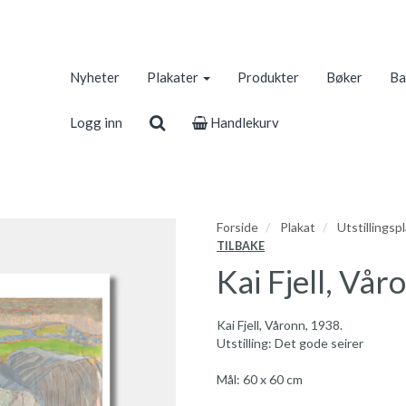
Nyheter
Plakater
Produkter
Bøker
Ba
Logg inn
Handlekurv
Forside
Plakat
Utstillingsp
TILBAKE
Kai Fjell, Vår
Kai Fjell, Våronn, 1938.
Utstilling: Det gode seirer
Mål: 60 x 60 cm