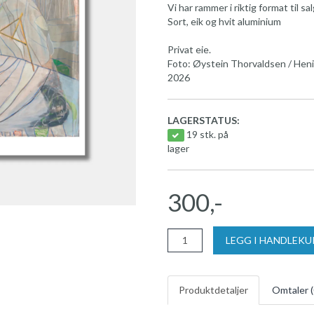
Vi har rammer i riktig format til s
Sort, eik og hvit aluminium
Privat eie.
Foto: Øystein Thorvaldsen / Heni
2026
LAGERSTATUS:
19 stk. på
lager
300,-
LEGG I HANDLEK
Produktdetaljer
Omtaler (