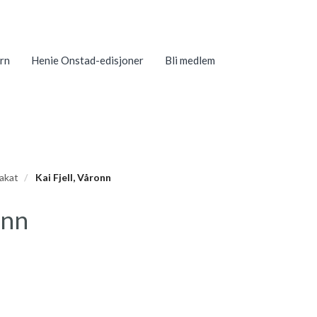
rn
Henie Onstad-edisjoner
Bli medlem
lakat
Kai Fjell, Våronn
onn