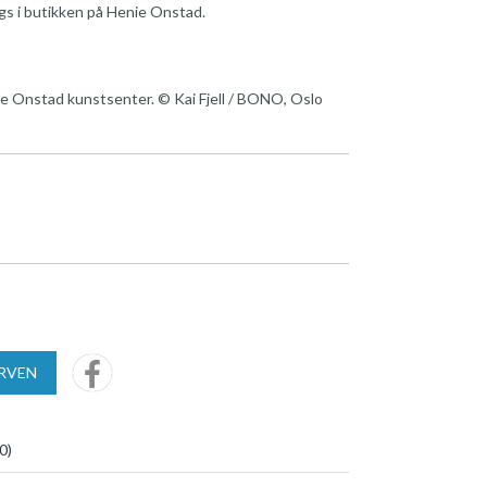
algs i butikken på Henie Onstad.
e Onstad kunstsenter. © Kai Fjell / BONO, Oslo
URVEN
0
)