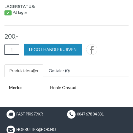
LAGERSTATUS:
På lager
200,-
LEGG I HANDLEKURVEN
Produktdetaljer
Omtaler (
0
)
Merke
Henie Onstad
FAST PRIS 79 KR
0047 678 04 881
HOKBUTIKK@HOK.NO