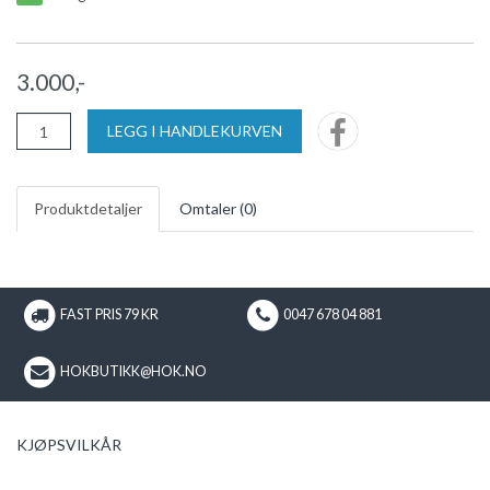
3.000,-
LEGG I HANDLEKURVEN
Produktdetaljer
Omtaler (
0
)
FAST PRIS 79 KR
0047 678 04 881
HOKBUTIKK@HOK.NO
KJØPSVILKÅR