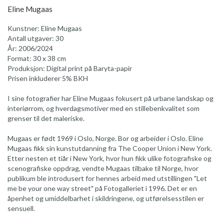
Eline Mugaas
Kunstner: Eline Mugaas
Antall utgaver: 30
År: 2006/2024
Format: 30 x 38 cm
Produksjon: Digital print på Baryta-papir
Prisen inkluderer 5% BKH
I sine fotografier har Eline Mugaas fokusert på urbane landskap og
interiørrom, og hverdagsmotiver med en stillebenkvalitet som
grenser til det maleriske.
Mugaas er født 1969 i Oslo, Norge. Bor og arbeider i Oslo. Eline
Mugaas fikk sin kunstutdanning fra The Cooper Union i New York.
Etter nesten et tiår i New York, hvor hun fikk ulike fotografiske og
scenografiske oppdrag, vendte Mugaas tilbake til Norge, hvor
publikum ble introdusert for hennes arbeid med utstillingen "Let
me be your one way street" på Fotogalleriet i 1996. Det er en
åpenhet og umiddelbarhet i skildringene, og utførelsesstilen er
sensuell.