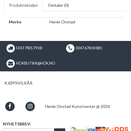
Produktdetaljer
Omtaler (
0
)
Merke
Henie Onstad
FAST PRIS 79 KR
0047 678 04 881
HOKBUTIKK@HOK.NO
KJØPSVILKÅR
Henie Onstad Kunstsenter @ 2026
NYHETSBREV: