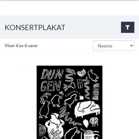
KONSERTPLAKAT
Viser
6
av
6
varer