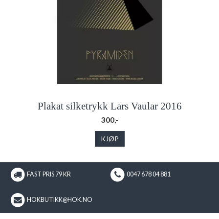
Plakat silketrykk Lars Vaular 2016
300,-
KJØP
FAST PRIS 79 KR
0047 678 04 881
HOKBUTIKK@HOK.NO