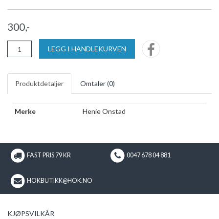
300,-
LEGG I HANDLEKURVEN
Produktdetaljer
Omtaler (
0
)
Merke
Henie Onstad
FAST PRIS 79 KR
0047 678 04 881
HOKBUTIKK@HOK.NO
KJØPSVILKÅR