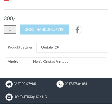
300,-
LEGG I HANDLEKURVEN
Produktdetaljer
Omtaler (
0
)
Merke
Henie Onstad Vintage
FAST PRIS 79 KR
0047 678 04 881
HOKBUTIKK@HOK.NO